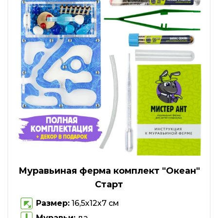
Муравьиная ферма комплект "Океан"
Старт
Размер:
16,5х12х7 см
Муравьи:
да